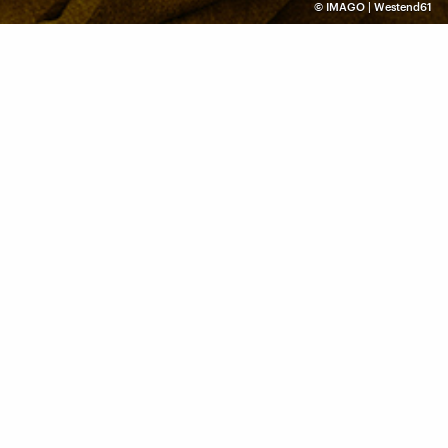
©
IMAGO | Westend61