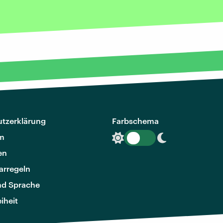
tzerklärung
Farbschema
m
en
rregeln
nd Sprache
eiheit