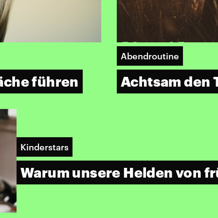
Abendroutine
äche führen
Achtsam den T
Kinderstars
Warum unsere Helden von frü