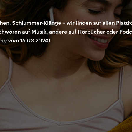
hen, Schlummer-Klänge – wir finden auf allen Plattf
chwören auf Musik, andere auf Hörbücher oder Podcas
ung vom 15.03.2024)