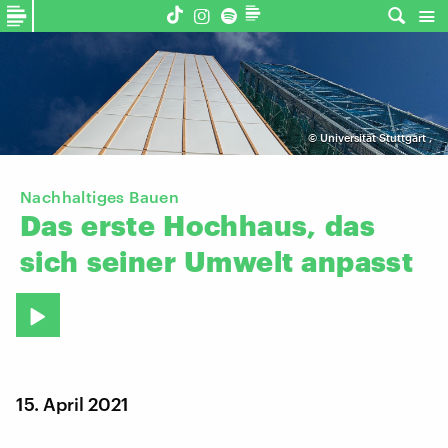
©
Universität Stuttgart
,
Nachhaltiges Bauen
Das
erste
Hochhaus,
das
sich
seiner
Umwelt
anpasst
15. April 2021