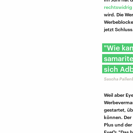
rechtswidrig 
wird. Die We
Werbeblocker
jetzt Schluss
"Wie kan
samarite
sich Adb
Sascha Pallen
Weil aber Eye
Werbevermark
gestartet, ü
können. Der
Plus und der
EyeO: "Das h