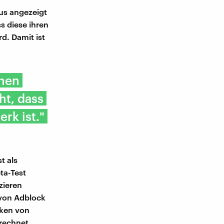
lus angezeigt
s diese ihren
d. Damit ist
inen
ht, dass
rk ist."
t als
ta-Test
zieren
r von Adblock
iken von
 rechnet