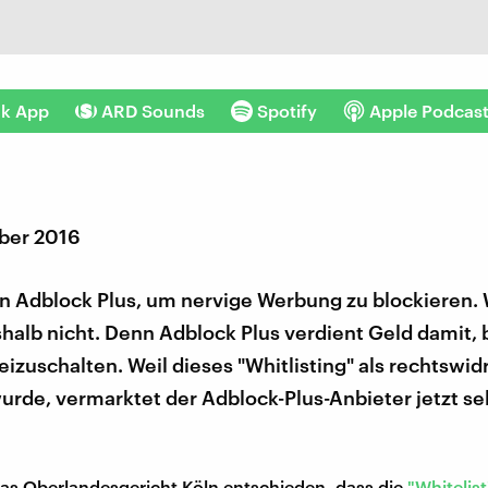
nk App
ARD Sounds
Spotify
Apple Podcas
ber 2016
en Adblock Plus, um nervige Werbung zu blockieren.
shalb nicht. Denn Adblock Plus verdient Geld damit
izuschalten. Weil dieses "Whitlisting" als rechtswid
wurde, vermarktet der Adblock-Plus-Anbieter jetzt se
das Oberlandesgericht Köln entschieden, dass die
"Whitelist