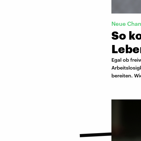
Neue Cha
So k
Leben
Egal ob frei
Arbeitslosi
bereiten. Wi