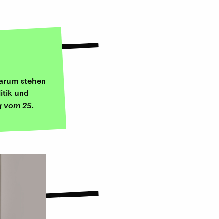
 Warum stehen
itik und
g vom 25.