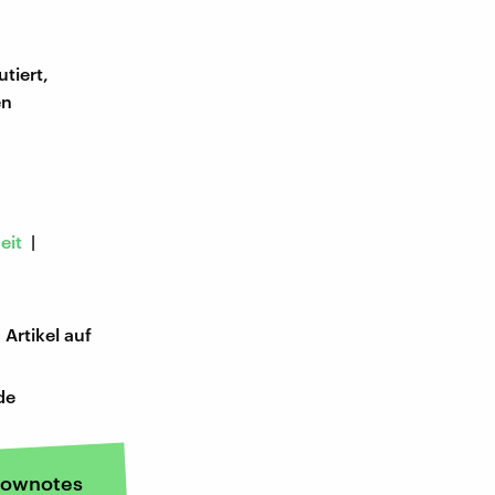
tiert,
en
eit
|
Artikel auf
de
ownotes