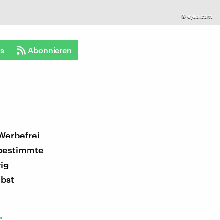
©
eyeo.com
ts
Abonnieren
 Werbefrei
, bestimmte
rig
lbst
"