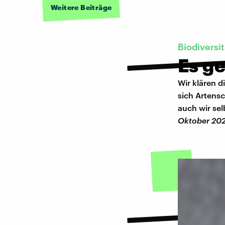
Weitere Beiträge
Biodiversit
Es g
Wir klären d
sich Artens
auch wir sel
Oktober 202