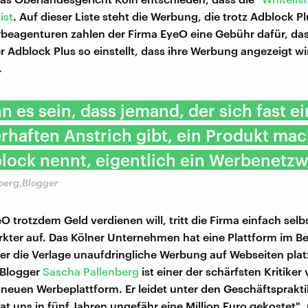
ist
. Auf dieser Liste steht die Werbung, die trotz Adblock P
rbeagenturen zahlen der Firma EyeO eine Gebühr dafür, das
 Adblock Plus so einstellt, dass ihre Werbung angezeigt wir
.
n es sein, dass jemand, der sich fast e
rhaften Anstrich gibt, ein Produkt mac
lock nennt, eigentlich ein Werbenetzwe
berg,Blogger
O trotzdem Geld verdienen will, tritt die Firma einfach selbs
ter auf. Das Kölner Unternehmen hat eine Plattform im Be
ber die Verlage unaufdringliche Werbung auf Webseiten plat
 Blogger
Sascha
Pallenberg
ist einer der schärfsten Kritike
 neuen Werbeplattform. Er leidet unter den Geschäftsprakt
at uns in fünf Jahren ungefähr eine Million Euro gekostet",