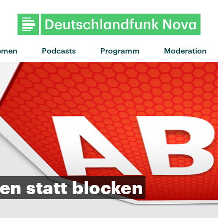
"You're Gonna Need A Little
emen
Podcasts
Programm
Moderation
fen
statt
blocken