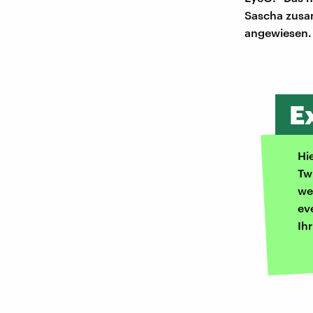
Sascha zusa
angewiesen.
E
Hi
Tw
we
ev
Ih