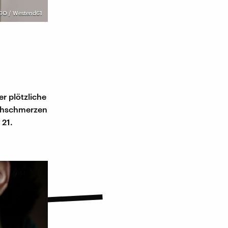
GO / Westend61
er plötzliche
uchschmerzen
 21.