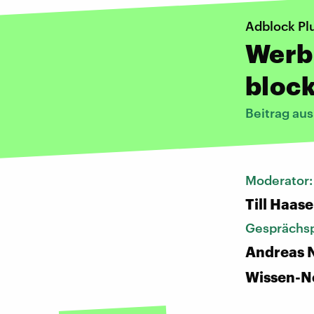
Adblock Pl
Werbu
bloc
Beitrag au
Moderator
Till Haase
Gesprächsp
Andreas N
Wissen-N