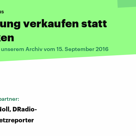
us
ng verkaufen statt
ken
s unserem Archiv vom 15. September 2016
:
artner:
oll, DRadio-
etzreporter