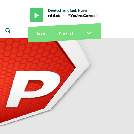
Deutschlandfunk Nova
 Music" von Yard Act · "You're Gonna Need A Little Music" von Yard 
Live
Playlist