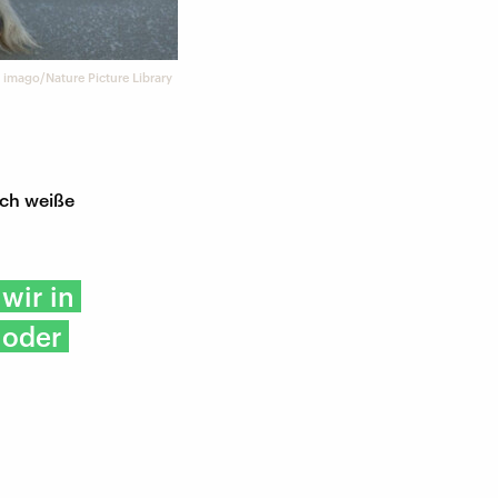
©
imago/Nature Picture Library
ich weiße
wir in
 oder