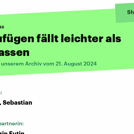
Sh
as
fügen fällt leichter als
assen
s unserem Archiv vom 21. August 2024
n:
e, Sebastian
artnerin:
in Eutin,