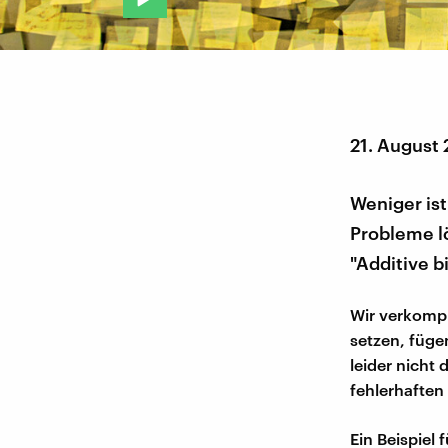
21. August
Weniger is
Probleme lö
"Additive b
Wir verkompl
setzen, fügen
leider nicht
fehlerhaften
Ein Beispiel 