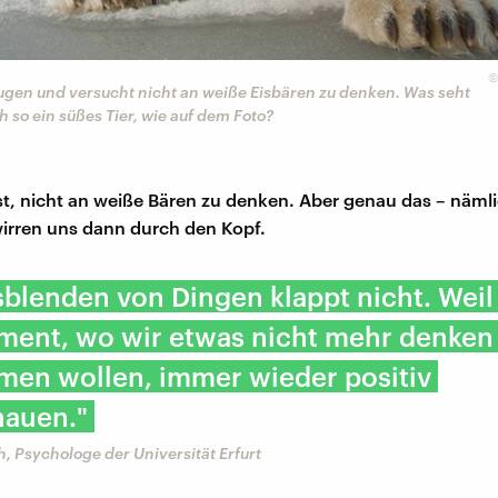
Augen und versucht nicht an weiße Eisbären zu denken. Was seht
 so ein süßes Tier, wie auf dem Foto?
 ist, nicht an weiße Bären zu denken. Aber genau das – näml
irren uns dann durch den Kopf.
blenden von Dingen klappt nicht. Weil 
ent, wo wir etwas nicht mehr denken
en wollen, immer wieder positiv
hauen."
, Psychologe der Universität Erfurt