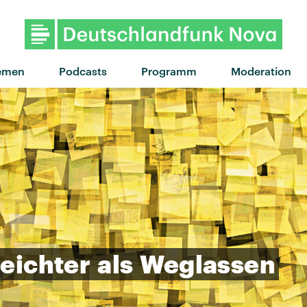
"Better" von SG Lewis & Clairo · 
emen
Podcasts
Programm
Moderation
leichter
als
Weglassen