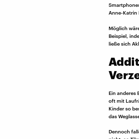
Smartphones.
Anne-Katrin 
Möglich wäre
Beispiel, ind
ließe sich A
Addit
Verz
Ein anderes 
oft mit Lauf
Kinder so bes
das Weglass
Dennoch fal