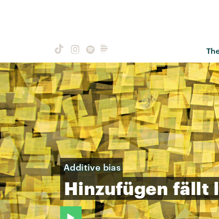
Th
Additive bias
Hinzufügen
fällt