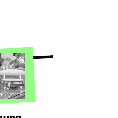
dpa / teutopress
ehung