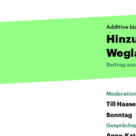
Additive bi
Hinzu
Wegl
Beitrag au
Moderatio
Till Haas
Sonntag
Gesprächsp
Anne-Katr