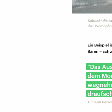
Schließt die 
ihr? Womöglich
Ein Beispiel
Bären – schw
"Das Aus
dem Mom
wegnehm
draufsc
Tilmann Betsch