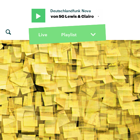
Deutschlandfunk Nova
"Better" von SG Lewis & Clairo · "Better" von SG Lewis & Clairo
Live
Playlist