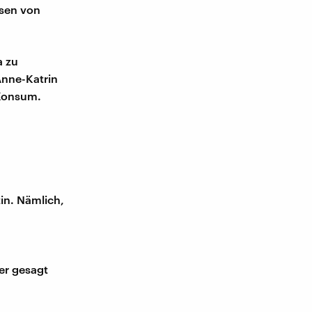
ösen von
a zu
Anne-Katrin
 Konsum.
tin. Nämlich,
er gesagt