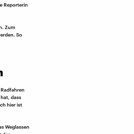
e Reporterin
en. Zum
werden. So
h
s Radfahren
 hat, dass
h hier ist
as Weglassen