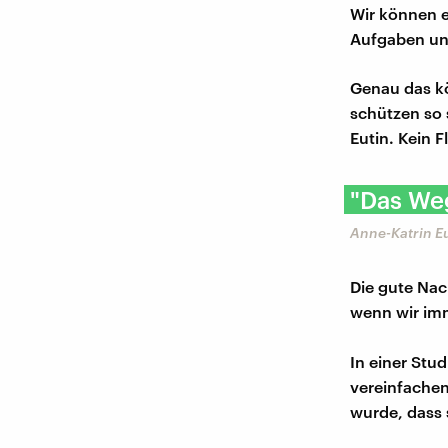
Wir können e
Aufgaben und
Genau das kö
schützen so 
Eutin. Kein 
"Das Weg
Anne-Katrin E
Die gute Nach
wenn wir imm
In einer Stu
vereinfache
wurde, dass 