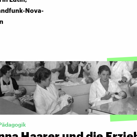
andfunk-Nova-
in
©
Pädagogik
nna Haarer und die Erzi