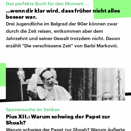
Das perfekte Buch für den Moment ...
…wenn dir klar wird, dass früher nicht alles
besser war.
Drei Jugendliche im Belgrad der 90er können zwar
durch die Zeit reisen, entkommen aber dem
Jahrzehnt und seiner Gewalt trotzdem nicht. Davon
erzählt "Die verschissene Zeit" von Barbi Marković.
©
Imago Images | UIG
Spurensuche im Vatikan
Pius XII.: Warum schwieg der Papst zur
Shoah?
Warum schwieg der Papst zur Shoah? Warum äußerte