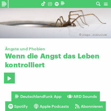
©
imago | blickwinkel
Ängste und Phobien
Wenn
die
Angst
das
Leben
kontrolliert
Deutschlandfunk App
ARD Sounds
Spotify
Apple Podcasts
Abonnieren