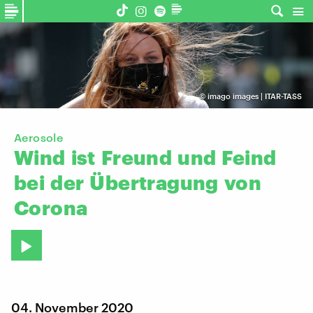
©
imago images | ITAR-TASS
Aerosole
Wind
ist
Freund
und
Feind
bei
der
Übertragung
von
Corona
04. November 2020