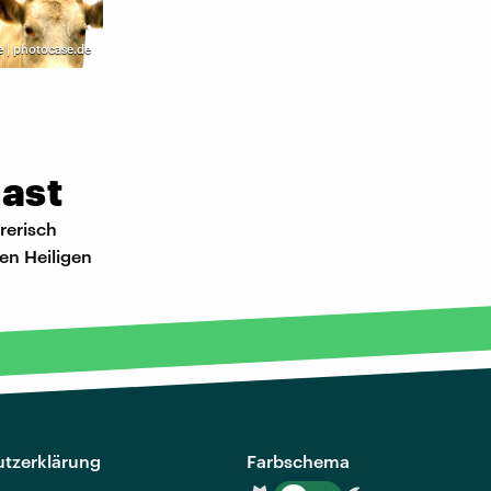
 | photocase.de
hast
rerisch
den Heiligen
tzerklärung
Farbschema