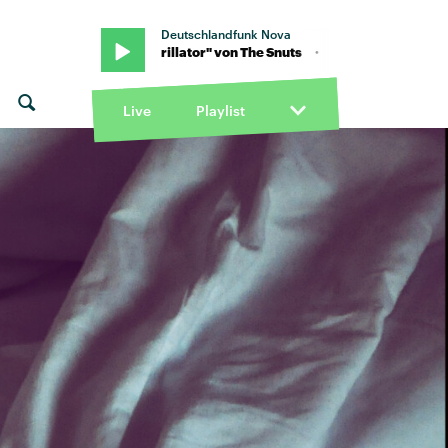
Deutschlandfunk Nova
nuts · "Defibrillator" von The Snuts · "Defibrillator" von The Snuts
Live
Playlist