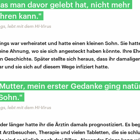
as man davor gelebt hat, nicht mehr
hren kann."
gs, lebt mit dem HI-Virus
ings war verheiratet und hatte einen kleinen Sohn. Sie hat
ine Ahnung, wo sie sich angesteckt haben könnte. Ihre Eh
n Geschichte. Später stellte sich heraus, dass ihr damalig
 und sie sich auf diesem Wege infiziert hatte.
 Mutter, mein erster Gedanke ging natü
Sohn."
gs, lebt mit dem HI-Virus
der länger hatte ihr die Ärztin damals prognostiziert. Es be
 Arztbesuchen, Therapie und vielen Tabletten, die sie schl
e sind es täglich noch drei Pillen. Alexandra Frings kann wi