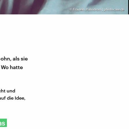
©
Fräulein.Palindrom | photocase.de
ohn, als sie
: Wo hatte
cht und
uf die Idee,
as