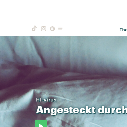
Th
HI-Virus
Angesteckt
durc