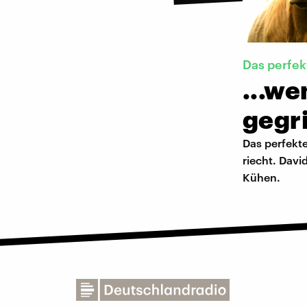
Das perfek
...w
gegri
Das perfekte
riecht. Davi
Kühen.