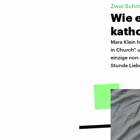
Zwei Schri
Wie 
kath
Mara Klein h
in Church" 
einzige non
Stunde Liebe