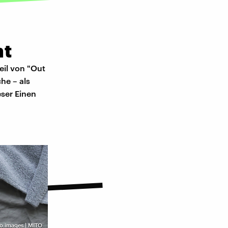
ht
eil von "Out
he – als
eser Einen
o images | MITO