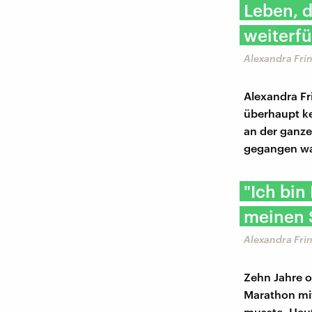
Leben, d
weiterfü
Alexandra Frin
Alexandra Fr
überhaupt ke
an der ganze
gegangen war
"Ich bin
meinen 
Alexandra Frin
Zehn Jahre o
Marathon mit
musste. Heut