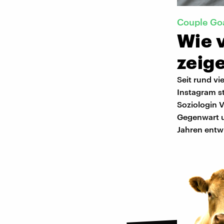
Couple Go
Wie v
zeig
Seit rund vi
Instagram s
Soziologin 
Gegenwart un
Jahren entwi