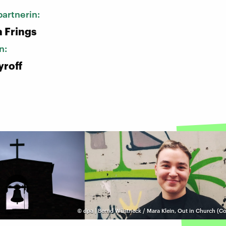
artnerin:
 Frings
n:
yroff
©
dpa | Bernd Wüstneck / Mara Klein, Out in Church (C