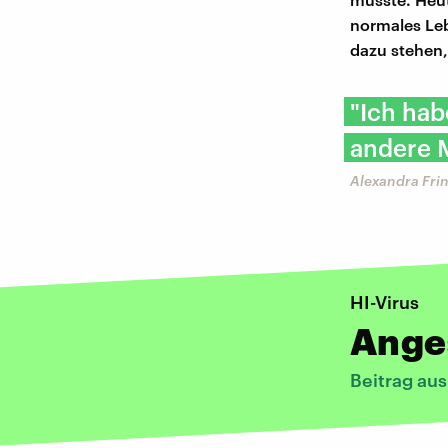
normales Leb
dazu stehen,
"Ich hab
andere 
Alexandra Frin
HI-Virus
Ange
Beitrag aus