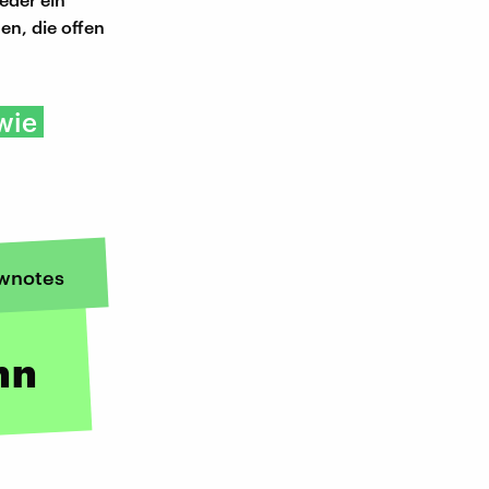
n, die offen
wie
wnotes
nn