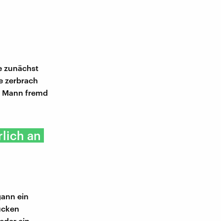
te zunächst
e zerbrach
er Mann fremd
rlich an
gann ein
ucken
eder ein