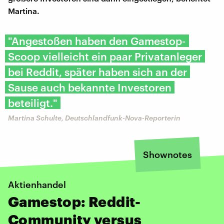
Martina.
"Angestoßen haben den Gamestop-
Scoop vielleicht ein paar Privatanleger
bei Reddit, später haben sich an der
Sause auch bekannte Investoren
beteiligt."
Martina Schulte, Deutschlandfunk-Nova-Reporterin
Shownotes
Aktienhandel
Gamestop: Reddit-
Community versus