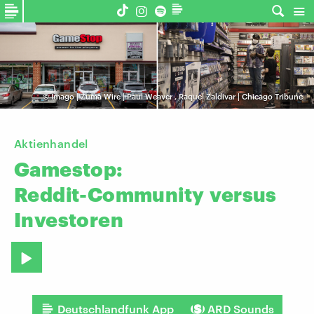
©
Imago | Zuma Wire | Paul Weaver
,
Raquel Zaldivar | Chicago Tribune
Aktienhandel
Gamestop:
Reddit-Community
versus
Investoren
Deutschlandfunk App
ARD Sounds