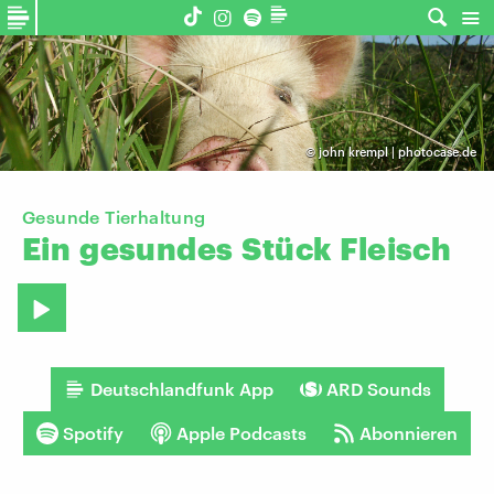
©
john krempl | photocase.de
Gesunde Tierhaltung
Ein
gesundes
Stück
Fleisch
Deutschlandfunk App
ARD Sounds
Spotify
Apple Podcasts
Abonnieren