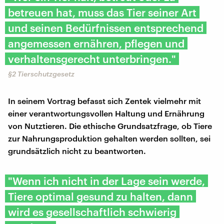
betreuen hat, muss das Tier seiner Art
und seinen Bedürfnissen entsprechend
angemessen ernähren, pflegen und
verhaltensgerecht unterbringen."
§2 Tierschutzgesetz
In seinem Vortrag befasst sich Zentek vielmehr mit
einer verantwortungsvollen Haltung und Ernährung
von Nutztieren. Die ethische Grundsatzfrage, ob Tiere
zur Nahrungsproduktion gehalten werden sollten, sei
grundsätzlich nicht zu beantworten.
"Wenn ich nicht in der Lage sein werde,
Tiere optimal gesund zu halten, dann
wird es gesellschaftlich schwierig