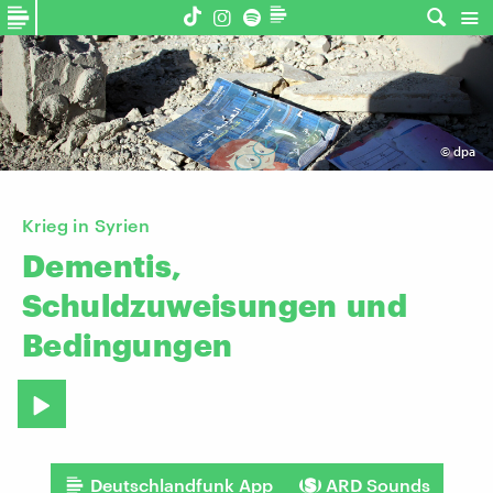
©
dpa
​Krieg in Syrien
Dementis,
Schuldzuweisungen
und
Bedingungen
Deutschlandfunk App
ARD Sounds