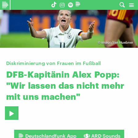
©
imago/Jan Huebner
Diskriminierung von Frauen im Fußball
DFB-Kapitänin
Alex
Popp:
"Wir
lassen
das
nicht
mehr
mit
uns
machen"
Deutschlandfunk App
ARD Sounds