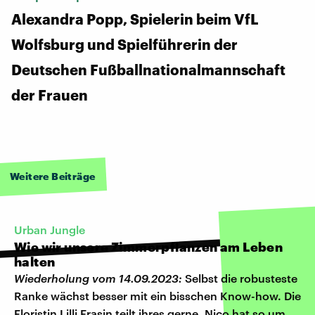
Alexandra Popp, Spielerin beim VfL
Wolfsburg und Spielführerin der
Deutschen Fußballnationalmannschaft
der Frauen
Weitere Beiträge
Urban Jungle
Wie wir unsere Zimmerpflanzen am Leben
halten
Wiederholung vom 14.09.2023:
Selbst die robusteste
Ranke wächst besser mit ein bisschen Know-how. Die
Floristin Lilli Erasin teilt ihres gerne. Nico hat so um