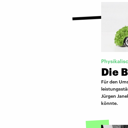
Physikali
Die B
Für den Umst
leistungsst
Jürgen Janek
könnte.