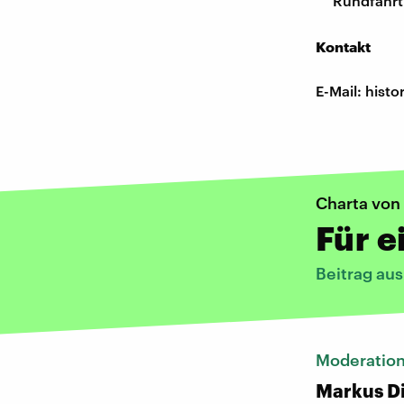
Rundfahrt
Kontakt
E-Mail: his
Charta von
Für e
Beitrag au
Moderatio
Markus D