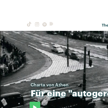
Th
Charta von Athen
Für
eine
"autoger