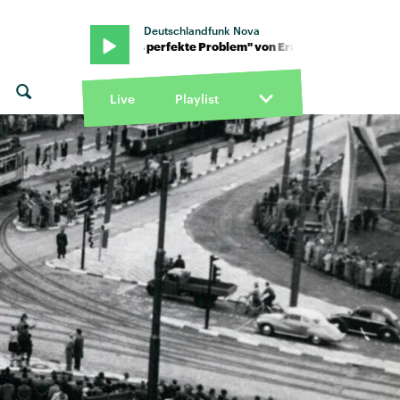
Deutschlandfunk Nova
ror · "Das perfekte Problem" von Error · "Das perfekte Problem" v
Live
Playlist