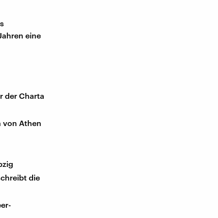
as
Jahren eine
r der Charta
a von Athen
pzig
chreibt die
er-