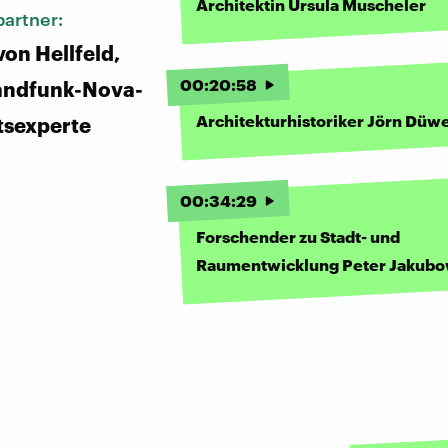
Architektin Ursula Muscheler
artner:
von Hellfeld,
00
:
20
:
58
andfunk-Nova-
Architekturhistoriker Jörn Düw
tsexperte
00
:
34
:
29
Forschender zu Stadt- und
Raumentwicklung Peter Jakubo