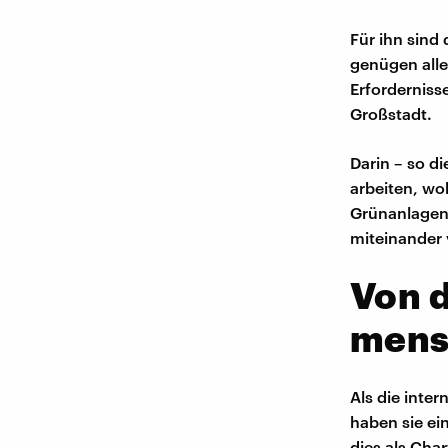
Für ihn sind 
genügen alle
Erforderniss
Großstadt.
Darin – so di
arbeiten, wo
Grünanlagen 
miteinander
Von d
mens
Als die inter
haben sie ei
dies als Cha