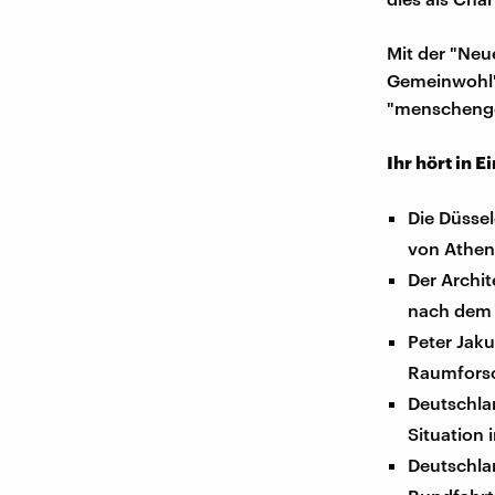
Mit der "Neu
Gemeinwohl" 
"menschenge
Ihr hört in E
Die Düssel
von Athen,
Der Archit
nach dem 
Peter Jak
Raumforsc
Deutschla
Situation
Deutschlan