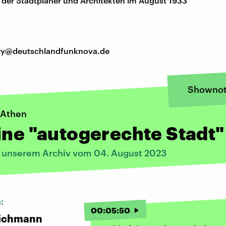
 der Stadtplaner und Architekten im August 1933
tory@deutschlandfunknova.de
Shownot
 Athen
ine "autogerechte Stadt"
s unserem Archiv vom 04. August 2023
n:
00
:
05
:
50
ichmann