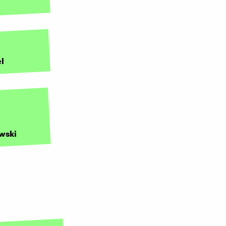
el
wski