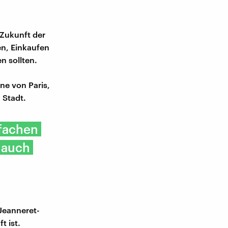
 Zukunft der
en, Einkaufen
n sollten.
ne von Paris,
 Stadt.
nfachen
 auch
 Jeanneret-
t ist.