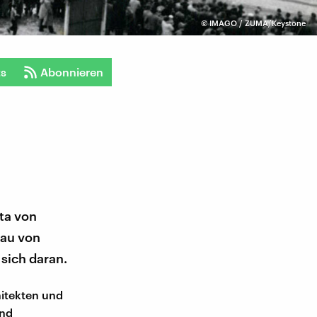
©
IMAGO / ZUMA/Keystone
ts
Abonnieren
ta von
bau von
sich daran.
hitekten und
ind