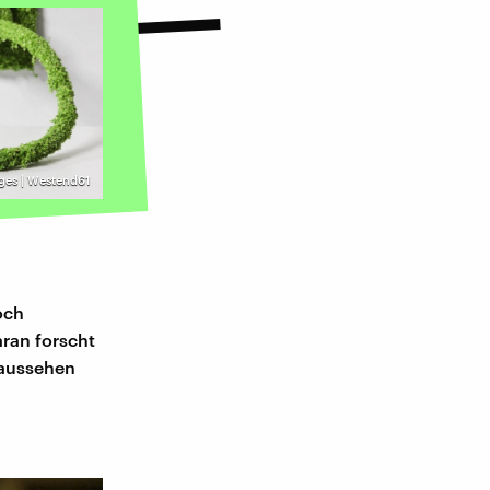
ges | Westend61
och
ran forscht
t aussehen