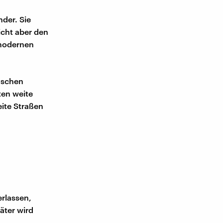
nder. Sie
icht aber den
 modernen
enschen
ten weite
ite Straßen
erlassen,
äter wird