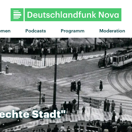
"Das perfekte Problem" von Er
emen
Podcasts
Programm
Moderation
echte
Stadt"