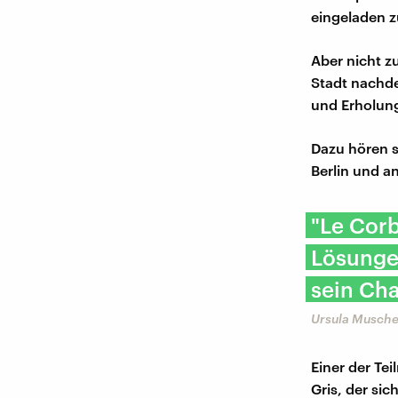
eingeladen z
Aber nicht z
Stadt nachde
und Erholung
Dazu hören s
Berlin und a
"Le Corb
Lösunge
sein Ch
Ursula Muschel
Einer der Te
Gris, der sic