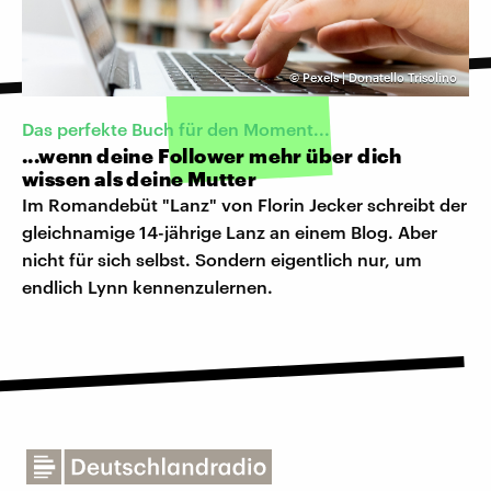
©
Pexels | Donatello Trisolino
Das perfekte Buch für den Moment...
...wenn deine Follower mehr über dich
wissen als deine Mutter
Im Romandebüt "Lanz" von Florin Jecker schreibt der
gleichnamige 14-jährige Lanz an einem Blog. Aber
nicht für sich selbst. Sondern eigentlich nur, um
endlich Lynn kennenzulernen.