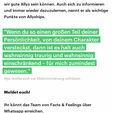
wir gute Allys sein können. Auch sich zu informieren
und immer wieder dazuzulernen, nennt er als wichtige
Punkte von Allyships.
"Wenn du so einen großen Teil deiner
Persönlichkeit, von deinem Charakter
versteckst, dann ist es halt auch
wahnsinnig traurig und wahnsinnig
einschränkend – für mich zumindest
gewesen."
Ilija, wollte sich vor Diskriminierung schützen
Meldet euch!
Ihr könnt das Team von Facts & Feelings über
Whatsapp erreichen.