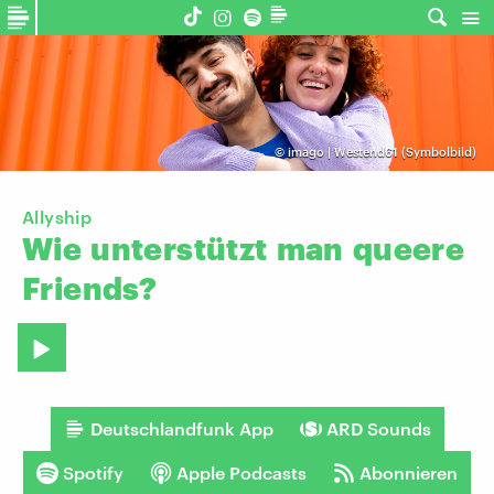
©
imago | Westend61 (Symbolbild)
Allyship
Wie
unterstützt
man
queere
Friends?
Deutschlandfunk App
ARD Sounds
Spotify
Apple Podcasts
Abonnieren