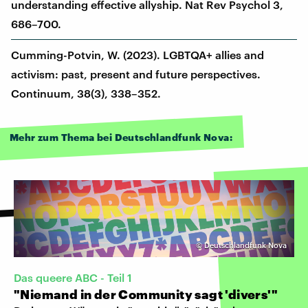
understanding effective allyship. Nat Rev Psychol 3,
686–700.
Cumming-Potvin, W. (2023). LGBTQA+ allies and
activism: past, present and future perspectives.
Continuum, 38(3), 338–352.
Mehr zum Thema bei Deutschlandfunk Nova:
©
Deutschlandfunk Nova
Das queere ABC - Teil 1
"Niemand in der Community sagt 'divers'"