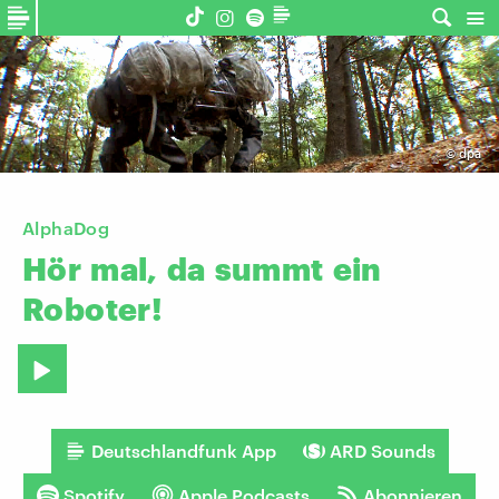
©
dpa
AlphaDog
Hör
mal,
da
summt
ein
Roboter!
Deutschlandfunk App
ARD Sounds
Spotify
Apple Podcasts
Abonnieren