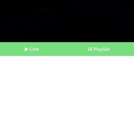
Live
Playlist
©
Imago / Sopa Images
Shownotes
Amazon, Meta, Nvdia
Wie Anleger und Wirtschaft
von Börsengiganten