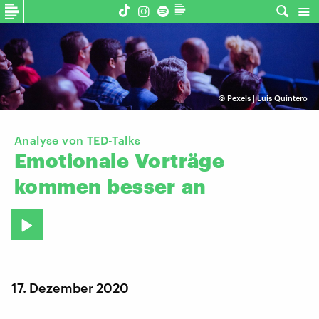
©
Pexels | Luis Quintero
Analyse von TED-Talks
Emotionale
Vorträge
kommen
besser
an
17. Dezember 2020