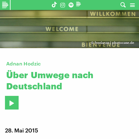
©
freelanza | photocase.de
Adnan Hodzic
Über
Umwege
nach
Deutschland
28. Mai 2015