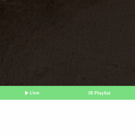
Live
Playlist
©
Shownotes