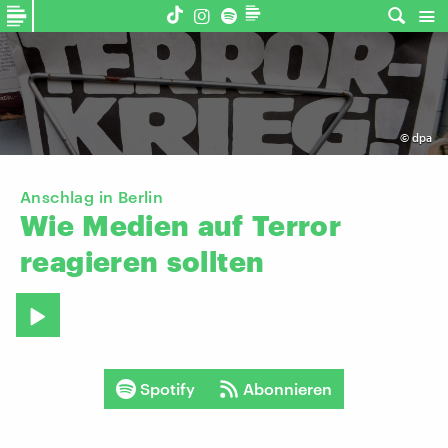
©
dpa
Anschlag in Berlin
Wie
Medien
auf
Terror
reagieren
sollten
Spotify
Abonnieren