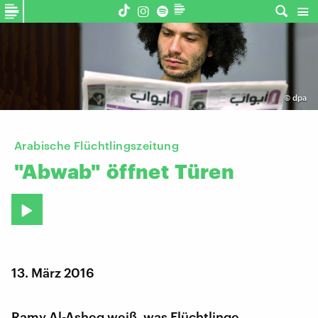
©
dpa
Arabische Flüchtlingszeitung
"Abwab"
öffnet
Türen
13. März 2016
Ramy Al-Asheg weiß, was Flüchtlinge