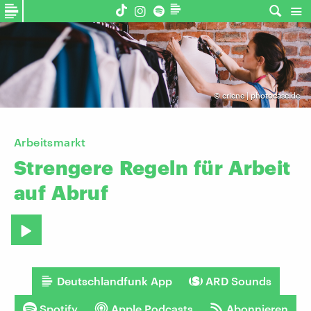
©
criene | photocase.de
Arbeitsmarkt
Strengere
Regeln
für
Arbeit
auf
Abruf
Deutschlandfunk App
ARD Sounds
Spotify
Apple Podcasts
Abonnieren