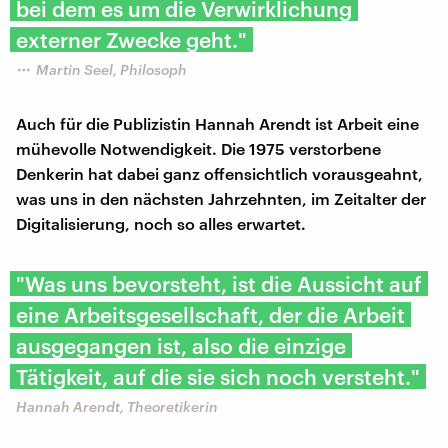
bei dem es um die Verwirklichung
externer Zwecke geht."
Martin Seel, Philosoph
Auch für die Publizistin Hannah Arendt ist Arbeit eine
mühevolle Notwendigkeit. Die 1975 verstorbene
Denkerin hat dabei ganz offensichtlich vorausgeahnt,
was uns in den nächsten Jahrzehnten, im Zeitalter der
Digitalisierung, noch so alles erwartet.
"Was uns bevorsteht, ist die Aussicht auf
eine Arbeitsgesellschaft, der die Arbeit
ausgegangen ist, also die einzige
Tätigkeit, auf die sie sich noch versteht."
Hannah Arendt, Theoretikerin