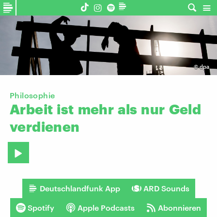
©
dpa
Philosophie
Arbeit
ist
mehr
als
nur
Geld
verdienen
Deutschlandfunk App
ARD Sounds
Spotify
Apple Podcasts
Abonnieren