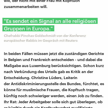
will, der nicht mit einer Frau mit Kopftuch
zusammenarbeiten will.
"Es sendet ein Signal an alle religiösen
Gruppen in Europa."
Chefrabbi Pinchas Goldschmidt von der Konferenz
europäischer Rabbis im Gespräch mit Reuters
In beiden Fällen müssen jetzt die zuständigen Gerichte
in Belgien und Frankreich entscheiden - und dabei die
Maßgabe aus Luxemburg berücksichtigen. Schon kurz
nach Verkündung des Urteils gab es Kritik an der
Entscheidung. Christine Lüders, Leiterin
der Antidiskriminierungsstelle des Bundes, fürchtet, es
könne für muslimische Frauen, die Kopftuch tragen,
künftig noch schwieriger werden, einen Job zu finden.
Ihr Rat: Jeder Arbeitgeber solle sich gut überlegen, ob
er künftig durch ein Kopftuchverbot qualifizierte