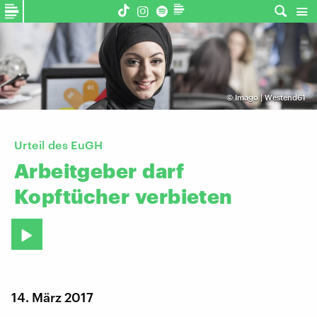
©
Imago | Westend61
Urteil des EuGH
Arbeitgeber
darf
Kopftücher
verbieten
14. März 2017