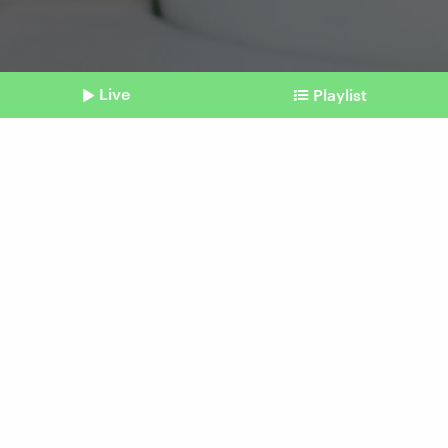
Live
Playlist
©
picture alliance / Zoonar | Max (Symbolbild)
Shownotes
Arbeitskraft
KI kann (noch) nicht alle
Jobs ersetzen
vom 26. Mai 2026