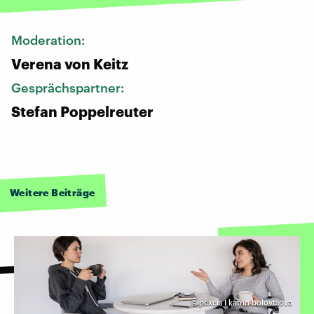
Moderation:
Verena von Keitz
Gesprächspartner:
Stefan Poppelreuter
Weitere Beiträge
©
pexels I katrin bolovtsova