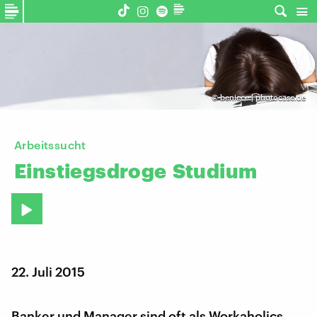
©
benicce | photocase.de
Arbeitssucht
Einstiegsdroge
Studium
22. Juli 2015
Banker und Manager sind oft als Workaholics