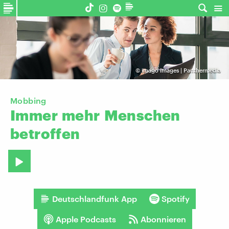
©
imago images | Panthermedia
Mobbing
Immer
mehr
Menschen
betroffen
Deutschlandfunk App
Spotify
Apple Podcasts
Abonnieren