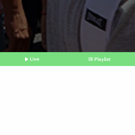
Live
Playlist
©
IMAGO I Newscom I GDA I Hernan Zenteno
Shownotes
Proteste gegen Reformpläne
Argentinien: Generalstreik