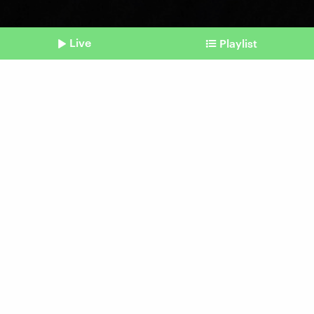
Live
Playlist
©
picture alliance / photothek | Ute Grabowsky
Shownotes
Armut
Wie Geld unsere
Gesundheit prägt
vom 15. Juni 2026