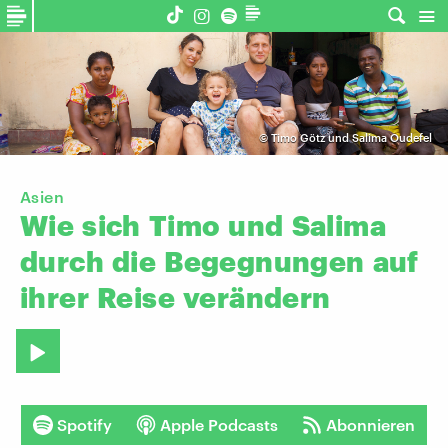
©
Timo Götz und Salima Oudefel
Asien
Wie
sich
Timo
und
Salima
durch
die
Begegnungen
auf
ihrer
Reise
verändern
Spotify
Apple Podcasts
Abonnieren