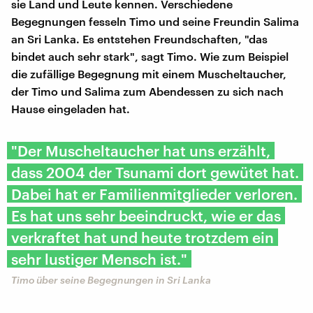
sie Land und Leute kennen. Verschiedene
Begegnungen fesseln Timo und seine Freundin Salima
an Sri Lanka. Es entstehen Freundschaften, "das
bindet auch sehr stark", sagt Timo. Wie zum Beispiel
die zufällige Begegnung mit einem Muscheltaucher,
der Timo und Salima zum Abendessen zu sich nach
Hause eingeladen hat.
"Der Muscheltaucher hat uns erzählt,
dass 2004 der Tsunami dort gewütet hat.
Dabei hat er Familienmitglieder verloren.
Es hat uns sehr beeindruckt, wie er das
verkraftet hat und heute trotzdem ein
sehr lustiger Mensch ist."
Timo über seine Begegnungen in Sri Lanka