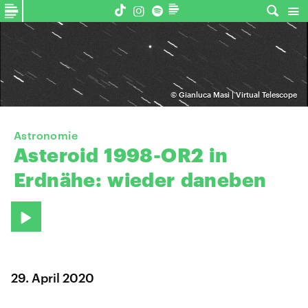
©
Gianluca Masi | Virtual Telescope
Astronomie
Asteroid
1998-OR2
in
Erdnähe:
wieder
daneben
29. April 2020