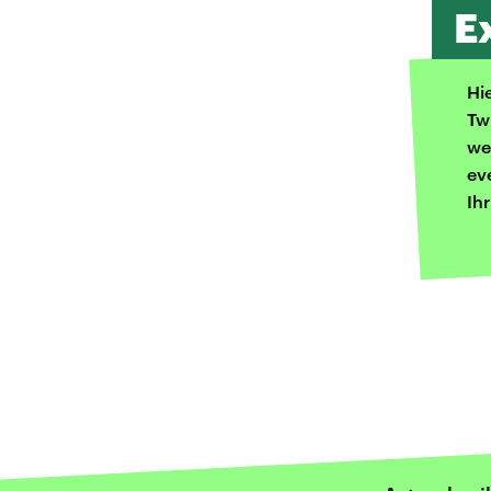
E
Hi
Tw
we
ev
Ih