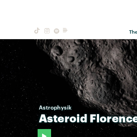
Th
Astrophysik
Asteroid
Florenc