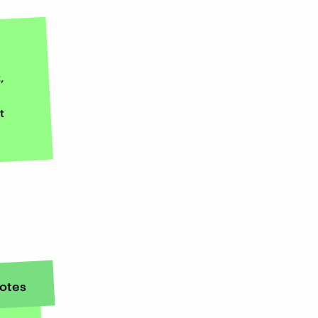
,
t
otes