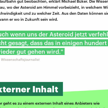
aufbahn gut beobachten, erklärt Michael Büker. Die Wissen
u, wo der Asteroid am Himmel vorbeizieht, in welchem Win
hwindigkeit und zu welcher Zeit. Aus den Daten können sie
ann er wo in Zukunft sein wird.
ch wenn uns der Asteroid jetzt verfehl
icht gesagt, dass das in einigen hundert
ieder gut gehen wird."
 Wissenschaftsjournalist
xterner Inhalt
er geht es zu einem externen Inhalt eines Anbieters wie