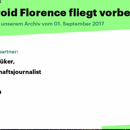
k
oid Florence fliegt vorbe
s unserem Archiv vom 01. September 2017
artner:
üker,
aftsjournalist
:
n