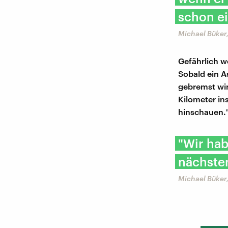
schon ei
Michael Büker,
Gefährlich w
Sobald ein A
gebremst wir
Kilometer in
hinschauen.
"Wir hab
nächsten
Michael Büker,