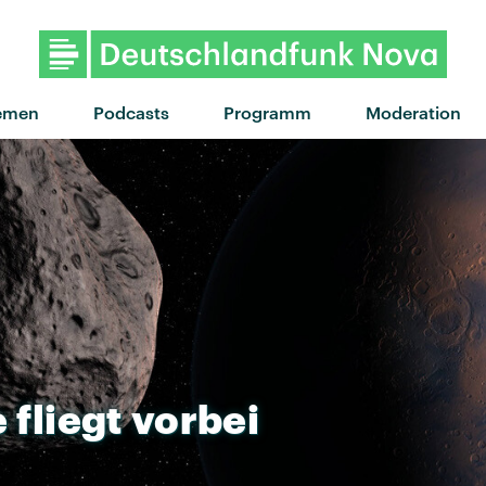
"Defibrillator" von The Snuts
emen
Podcasts
Programm
Moderation
e
fliegt
vorbei