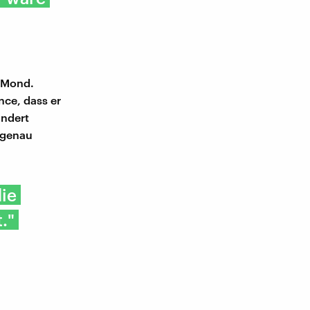
r Mond.
nce, dass er
undert
n genau
die
."