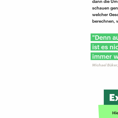
dann die Uml
schauen gena
welcher Gesc
berechnen, w
"Denn au
ist es n
immer w
Michael Büker,
E
Hi