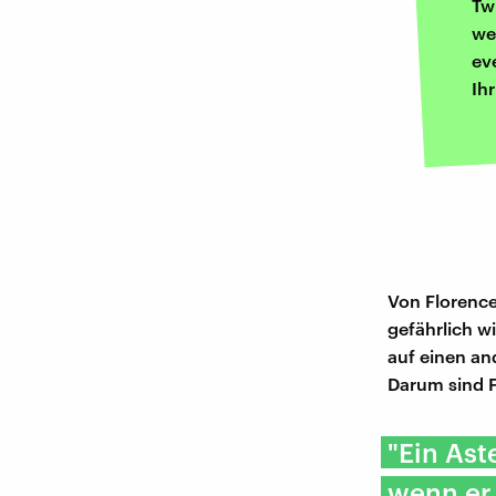
Tw
we
ev
Ih
Von Florence
gefährlich w
auf einen an
Darum sind F
"Ein Ast
wenn er 