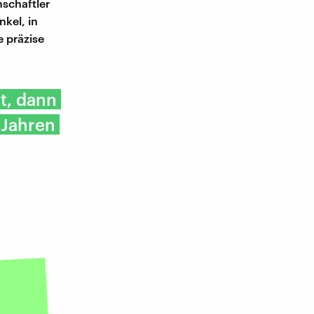
schaftler
kel, in
 präzise
t, dann
 Jahren