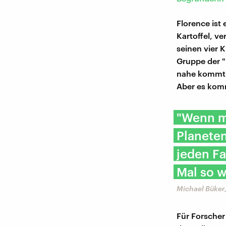
Florence ist
Kartoffel, ve
seinen vier 
Gruppe der "
nahe kommt. 
Aber es komm
"Wenn m
Planeten
jeden Fa
Mal so w
Michael Büker,
Für Forscher 