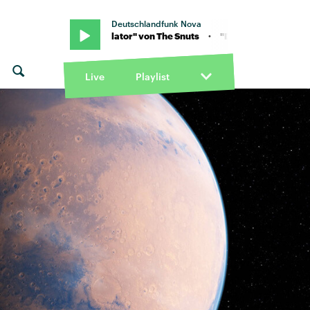
Deutschlandfunk Nova
 · "Defibrillator" von The Snuts · "Defibrillator" von The Snuts
Live
Playlist