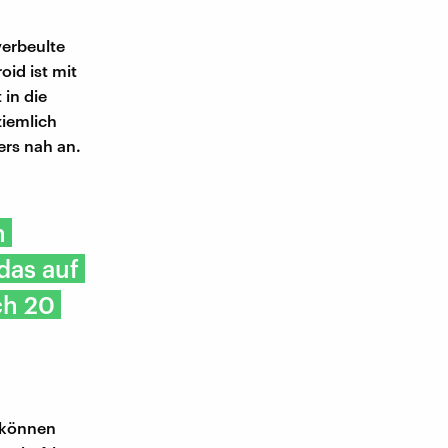
verbeulte
oid ist mit
 in die
ziemlich
ers nah an.
n
das auf
ch 20
e können