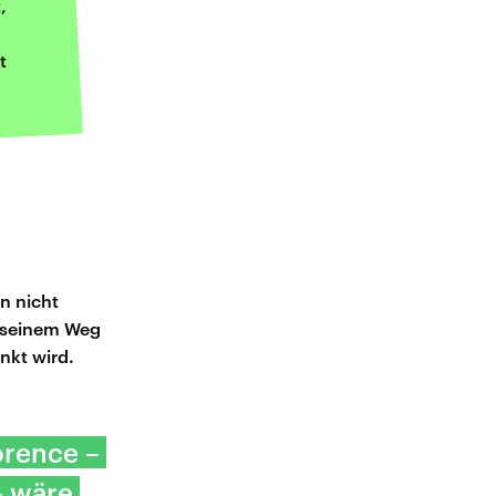
,
t
n nicht
f seinem Weg
nkt wird.
orence –
– wäre