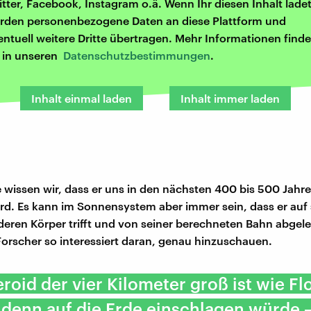
itter, Facebook, Instagram o.ä. Wenn Ihr diesen Inhalt ladet
rden personenbezogene Daten an diese Plattform und
entuell weitere Dritte übertragen. Mehr Informationen finde
r in unseren
Datenschutzbestimmungen
.
Inhalt einmal laden
Inhalt immer laden
 wissen wir, dass er uns in den nächsten 400 bis 500 Jahre
ird. Es kann im Sonnensystem aber immer sein, dass er au
deren Körper trifft und von seiner berechneten Bahn abgele
orscher so interessiert daran, genau hinzuschauen.
eroid der vier Kilometer groß ist wie Fl
denn auf die Erde einschlagen würde 