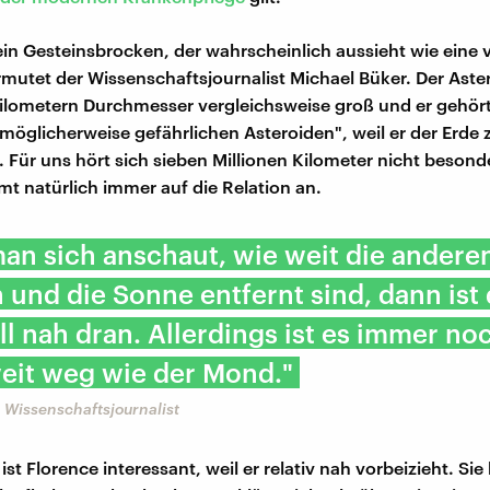
 ein Gesteinsbrocken, der wahrscheinlich aussieht wie eine 
rmutet der Wissenschaftsjournalist Michael Büker. Der Aster
Kilometern Durchmesser vergleichsweise groß und er gehört
möglicherweise gefährlichen Asteroiden", weil er der Erde 
Für uns hört sich sieben Millionen Kilometer nicht besond
t natürlich immer auf die Relation an.
an sich anschaut, wie weit die andere
 und die Sonne entfernt sind, dann ist 
ll nah dran. Allerdings ist es immer no
eit weg wie der Mond."
 Wissenschaftsjournalist
ist Florence interessant, weil er relativ nah vorbeizieht. Si