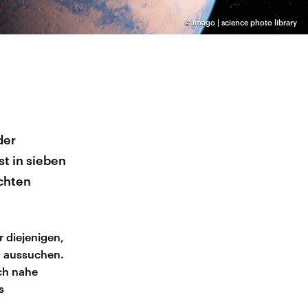
©
imago | science photo library
der
t in sieben
ichten
 diejenigen,
n aussuchen.
ich nahe
s