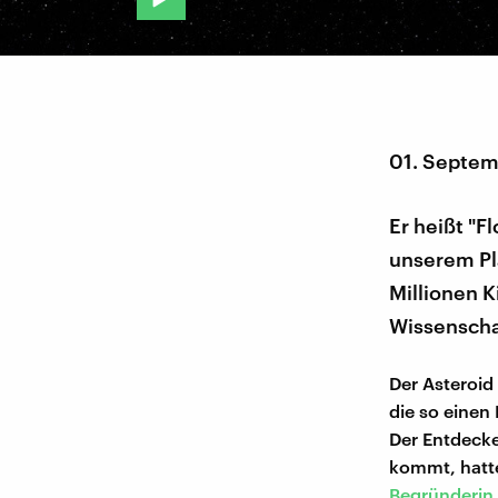
01. Septem
Er heißt "F
unserem Pla
Millionen K
Wissenschaf
Der Asteroid
die so eine
Der Entdecke
kommt, hatte
Begründerin