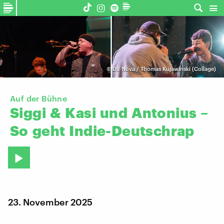
©
Dlf Nova / Thomas Kujawinski (Collage)
Auf der Bühne
Siggi
&
Kasi
und
Antonius
–
So
geht
Indie-Deutschrap
23. November 2025