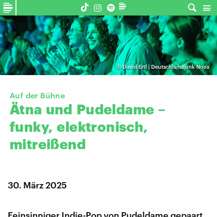
©
David Ertl | Deutschlandfunk Nova
Auf der Bühne
Ätna
und
Pudeldame
–
funky,
elektronisch,
mitreißend
30. März 2025
Feinsinniger Indie-Pop von Pudeldame gepaart