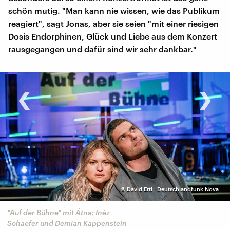
schön mutig. "Man kann nie wissen, wie das Publikum
reagiert", sagt Jonas, aber sie seien "mit einer riesigen
Dosis Endorphinen, Glück und Liebe aus dem Konzert
rausgegangen und dafür sind wir sehr dankbar."
‹
›
©
David Ertl | Deutschlandfunk Nova
"Auf der Bühne" mit Ätna: Inéz
Schaefer und Demian Kappenstein