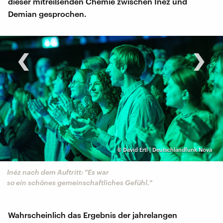
dieser mitreißenden Chemie zwischen Inéz und
Demian gesprochen.
‹
›
©
David Ertl | Deutschlandfunk Nova
Inéz nach dem Auftritt: "Es war
so ein schönes gemeinschaftliches Gefühl."
Wahrscheinlich das Ergebnis der jahrelangen