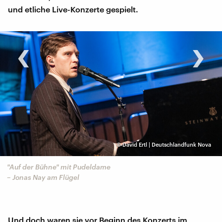
und etliche Live-Konzerte gespielt.
‹
›
©
David Ertl | Deutschlandfunk Nova
"Auf der Bühne" mit Pudeldame
– Jonas Nay am Flügel
Und doch waren sie vor Beginn des Konzerts im