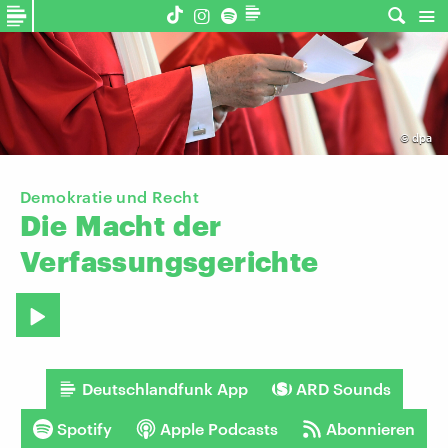
©
dpa
Demokratie und Recht
Die
Macht
der
Verfassungsgerichte
Deutschlandfunk App
ARD Sounds
Spotify
Apple Podcasts
Abonnieren