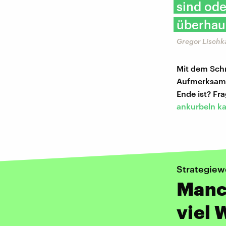
sind ode
überhaup
Gregor Lischk
Mit dem Schr
Aufmerksamk
Ende ist? Fra
ankurbeln k
Strategiew
Manc
viel 