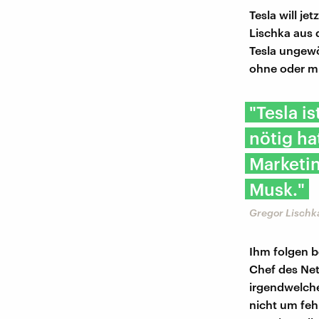
Tesla will j
Lischka aus 
Tesla ungewö
ohne oder m
"Tesla i
nötig ha
Marketin
Musk."
Gregor Lischk
Ihm folgen b
Chef des Ne
irgendwelche
nicht um feh