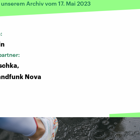
s unserem Archiv vom 17. Mai 2023
n:
in
artner:
schka,
andfunk Nova