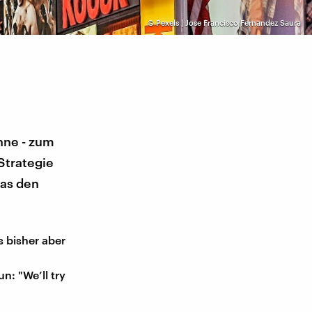
©
Pexels | Jose Francisco Fernandez Saura
hne - zum
 Strategie
das den
s bisher aber
: "We’ll try