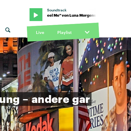
Soundtrack
tern · "U Feel Me" von Luna Morgenstern · "U Feel Me" von Luna M
Live
Playlist
ung
–
andere
gar