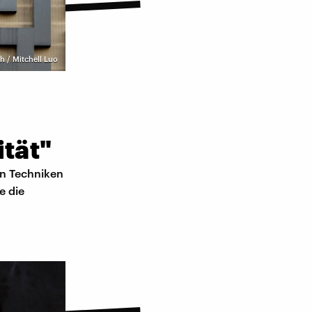
h / Mitchell Luo
ität"
en Techniken
e die