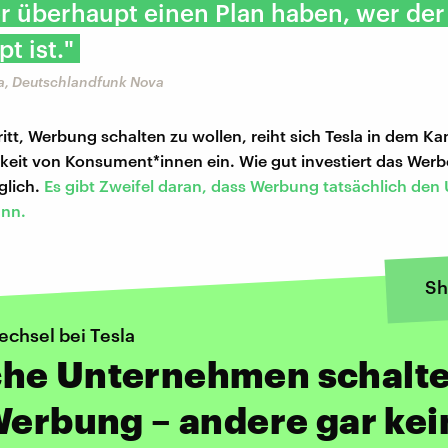
r überhaupt einen Plan haben, wer der
t ist."
a, Deutschlandfunk Nova
itt, Werbung schalten zu wollen, reiht sich Tesla in dem K
eit von Konsument*innen ein. Wie gut investiert das Wer
glich.
Es gibt Zweifel daran, dass Werbung tatsächlich den
ann.
Sh
echsel bei Tesla
he Unternehmen schalt
Werbung – andere gar kei