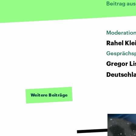
Beitrag au
Moderatio
Rahel Kle
Gesprächsp
Gregor Li
Deutschl
Weitere Beiträge