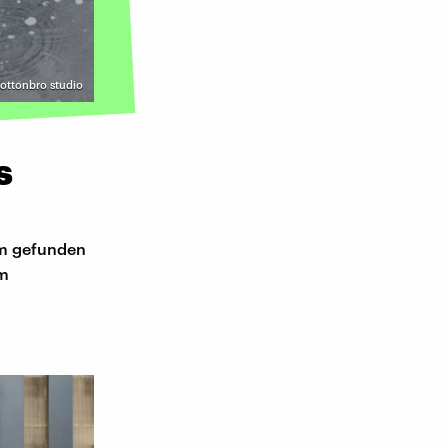
cottonbro studio
s
mm gefunden
am