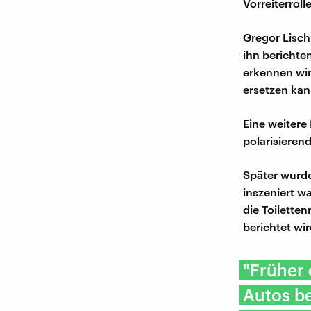
Vorreiterrol
Gregor Lisch
ihn berichte
erkennen wir
ersetzen kan
Eine weitere
polarisieren
Später wurde
inszeniert w
die Toilette
berichtet wir
"Früher 
Autos be