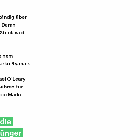
ständig über
" Daran
 Stück weit
 einem
arke Ryanair.
ael O'Leary
bühren für
die Marke
 die
Jünger