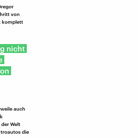
Gregor
hritt von
t komplett
g nicht
e
lon
rweile auch
sk
 der Welt
troautos die