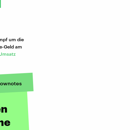
ampf um die
be-Geld am
 Umsatz
ownotes
en
ne