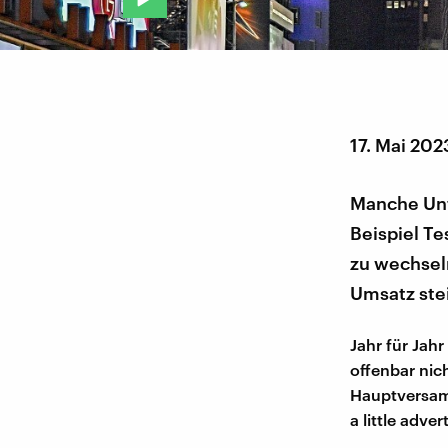
17. Mai 202
Manche Unt
Beispiel Te
zu wechseln
Umsatz stei
Jahr für Jahr
offenbar nic
Hauptversam
a little adve