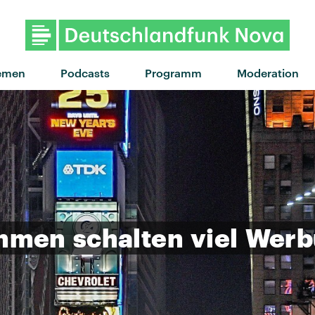
"U Feel Me" von Luna Morgens
emen
Podcasts
Programm
Moderation
ehmen
schalten
viel
Werb