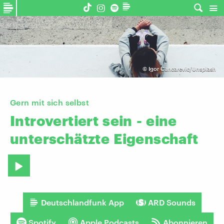
©
Igor Cancarevic/Unsplash
Gern mit sich selbst
Introvertiert
sein
-
eine
unterschätzte
Eigenschaft
Deutschlandfunk App
ARD Sounds
Spotify
Apple Podcasts
Abonnieren