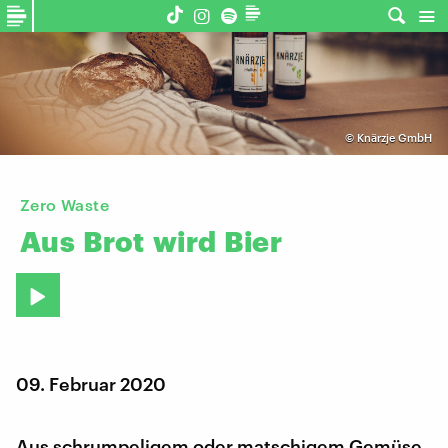
©
Knärzje GmbH
Zero Waste
Aus
Brot
wird
Bier
09. Februar 2020
Aus schrumpeligem oder matschigem Gemüse