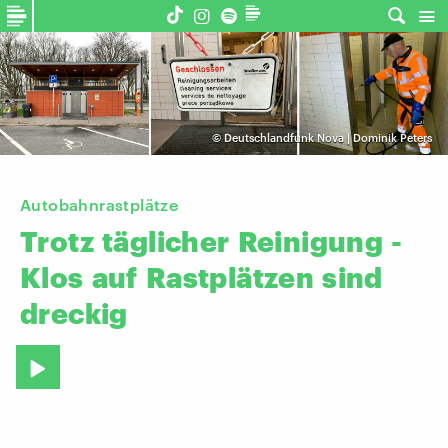
©
Deutschlandfunk Nova | Dominik Peters
Autobahnrastplätze
Trotz
täglicher
Reinigung
-
Klos
auf
Rastplätzen
sind
dreckig