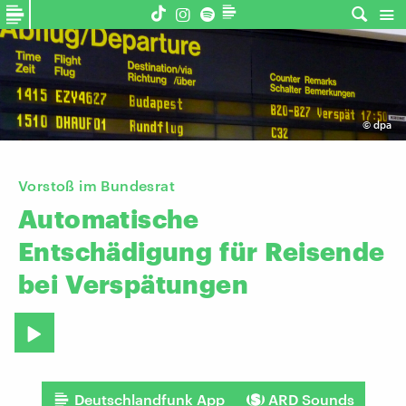
©
dpa
Vorstoß im Bundesrat
Automatische
Entschädigung
für
Reisende
bei
Verspätungen
Deutschlandfunk App
ARD Sounds