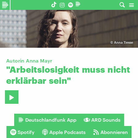
©
Anna Tiesse
Autorin Anna Mayr
"Arbeitslosigkeit
muss
nicht
erklärbar
sein"
Deutschlandfunk App
ARD Sounds
Spotify
Apple Podcasts
Abonnieren