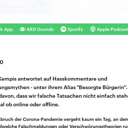
nk App
ARD Sounds
Spotify
Apple Podcas
20
 Kempis antwortet auf Hasskommentare und
gsmythen - unter ihrem Alias "Besorgte Bürgerin". 
avon, dass wir falsche Tatsachen nicht einfach steh
al ob online oder offline.
sbruch der Corona-Pandemie vergeht kaum ein Tag, an dem
ndwelche Falschmeldungen oder Verschwörungstheorien r