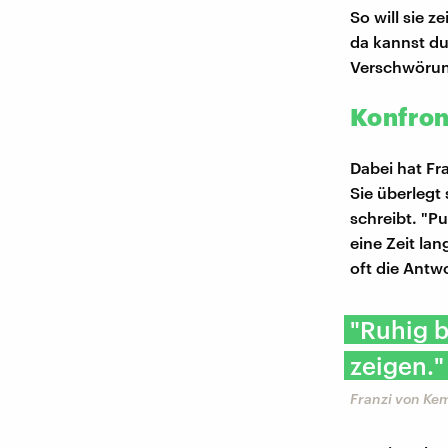
So will sie 
da kannst du
Verschwörung
Konfron
Dabei hat Fra
Sie überlegt 
schreibt. "P
eine Zeit la
oft die Antw
"Ruhig b
zeigen."
Franzi von Ke