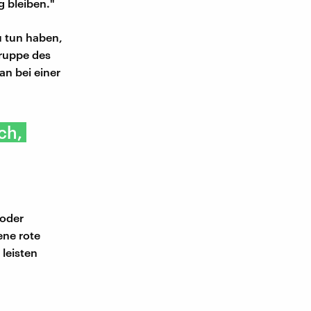
 bleiben."
u tun haben,
Gruppe des
n bei einer
ch,
 oder
ene rote
 leisten