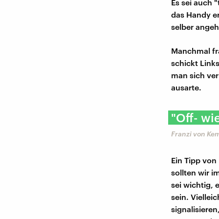
Es sei auch 
das Handy er
selber angeh
Manchmal fra
schickt Link
man sich vern
ausarte.
"Off- wie
Franzi von Ke
Ein Tipp von
sollten wir i
sei wichtig,
sein. Vielle
signalisieren