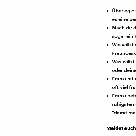
Überleg di
es eine pe
Mach dir d
sogar ein 
Wie wills
Freundeskr
Was willst
oder dein
Franzi rät
oft viel f
Franzi be
ruhigsten
"damit ma
Meldet euch