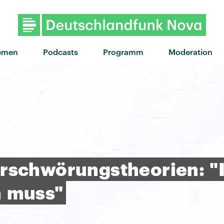
"Where Is My Husband!" v
emen
Podcasts
Programm
Moderation
rschwörungstheorien:
"
n
muss"