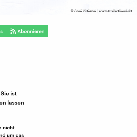
©
Andi Weiland | www.andiweiland.de
ts
Abonnieren
Sie ist
en lassen
 nicht
und um das