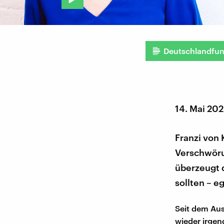
Deutschlandfu
14. Mai 20
Franzi von
Verschwörun
überzeugt d
sollten – eg
Seit dem Au
wieder irge