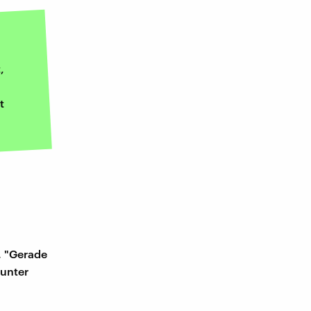
,
t
. "Gerade
 unter