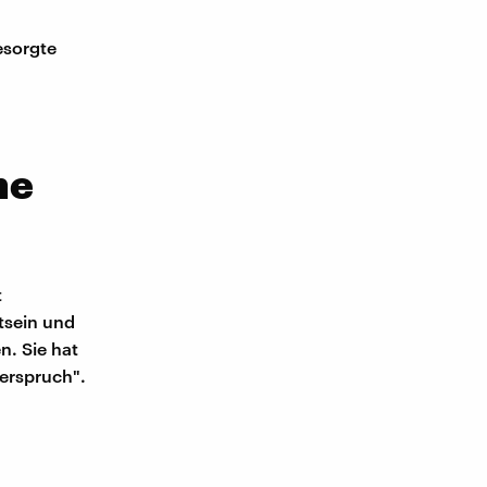
esorgte
ne
t
tsein und
. Sie hat
erspruch".