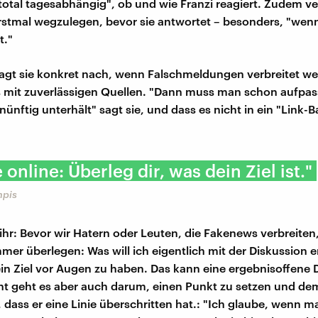
"total tagesabhängig", ob und wie Franzi reagiert. Zudem ve
stmal wegzulegen, bevor sie antwortet – besonders, "wenn
t."
gt sie konkret nach, wenn Falschmeldungen verbreitet we
s mit zuverlässigen Quellen. "Dann muss man schon aufpas
ünftig unterhält" sagt sie, und dass es nicht in ein "Link-
 online: Überleg dir, was dein Ziel ist."
mpis
 ihr: Bevor wir Hatern oder Leuten, die Fakenews verbreiten
mmer überlegen: Was will ich eigentlich mit der Diskussion 
 ein Ziel vor Augen zu haben. Das kann eine ergebnisoffene 
icht geht es aber auch darum, einen Punkt zu setzen und d
, dass er eine Linie überschritten hat.: "Ich glaube, wenn 