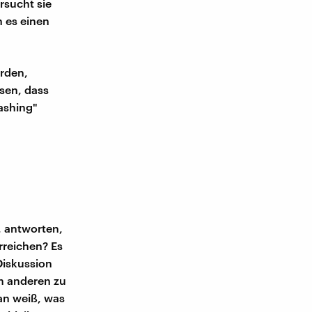
rsucht sie
 es einen
rden,
sen, dass
Bashing"
, antworten,
erreichen? Es
Diskussion
em anderen zu
man weiß, was