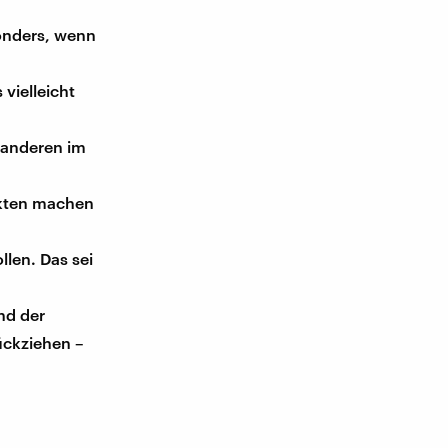
sonders, wenn
vielleicht
 anderen im
akten machen
llen. Das sei
nd der
ückziehen –