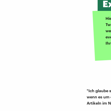
E
Hi
Tw
we
ev
Ih
"Ich glaube 
wenn es um d
Artikeln im N