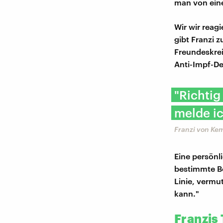
man von eine
Wir wir reag
gibt Franzi 
Freundeskrei
Anti-Impf-De
"Richtig
melde ic
Franzi von Ke
Eine persön
bestimmte Be
Linie, vermu
kann."
Franzis