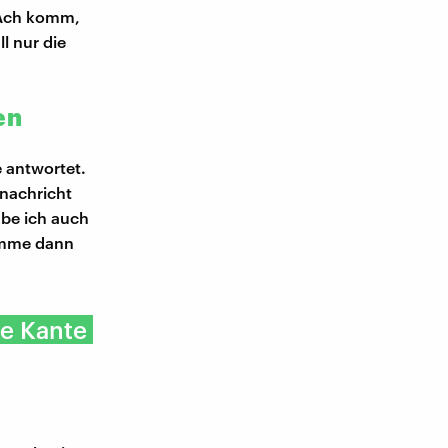
 "Ach komm,
l nur die
en
e antwortet.
tnachricht
be ich auch
komme dann
re Kante