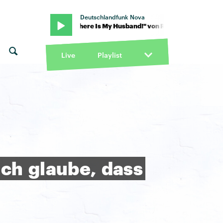
Deutschlandfunk Nova
on RAYE · "Where Is My Husband!" von RAYE · "Where Is My Husban
Live
Playlist
Ich
glaube,
dass