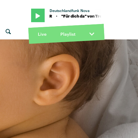
Deutschlandfunk Nova
 Levin Liam x SFR · "Für dich da" von Trettmann feat. KitschKrieg x L
Live
Playlist