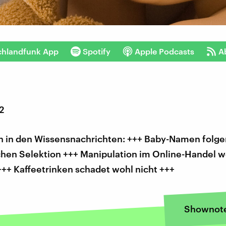
chlandfunk App
Spotify
Apple Podcasts
A
2
 in den Wissensnachrichten: +++ Baby-Namen folg
chen Selektion +++ Manipulation im Online-Handel w
+++ Kaffeetrinken schadet wohl nicht +++
Shownot