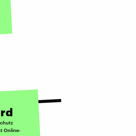
ird
schutz
t Online-