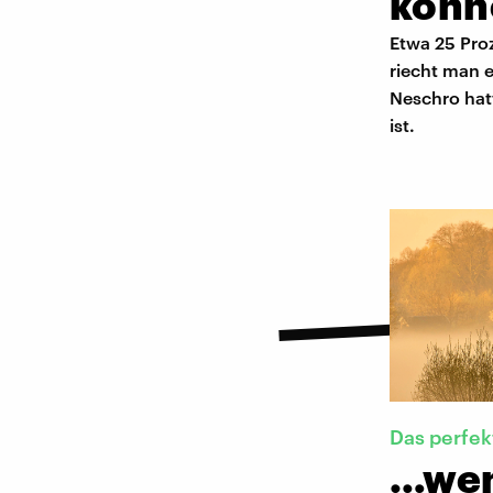
könn
Etwa 25 Pro
riecht man 
Neschro hat
ist.
Das perfek
…wen