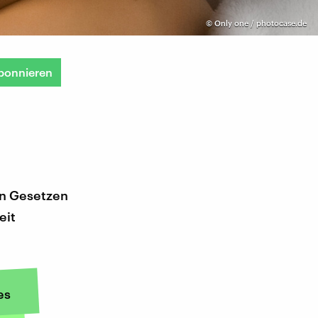
©
Only one / photocase.de
bonnieren
en Gesetzen
eit
es