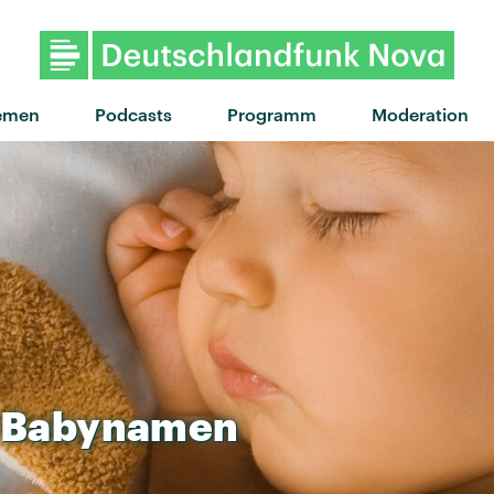
"Für dich da" von Trettmann feat. KitschKrieg x
emen
Podcasts
Programm
Moderation
Babynamen