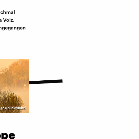
nchmal
 Volz.
 umgegangen
ges/blickwinkel
ppe