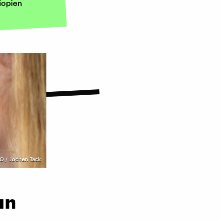
iopien
 / Jochen Tack
un