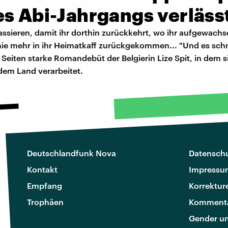
es Abi-Jahrgangs verläss
ssieren, damit ihr dorthin zurückkehrt, wo ihr aufgewachs
nie mehr in ihr Heimatkaff zurückgekommen... "Und es schmi
Seiten starke Romandebüt der Belgierin Lize Spit, in dem si
dem Land verarbeitet.
Deutschlandfunk Nova
Datenschu
Kontakt
Impressu
Empfang
Korrektur
Trophäen
Kommenta
Gender u