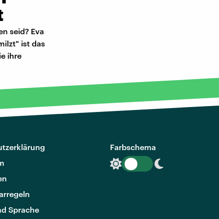
t
en seid? Eva
lzt" ist das
e ihre
tzerklärung
Farbschema
m
en
rregeln
nd Sprache