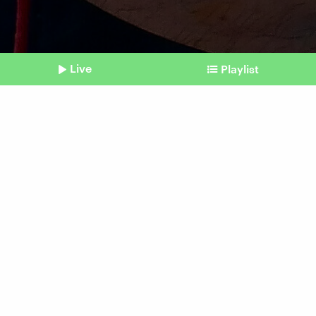
Live
Playlist
©
picture alliance/dpa/dpa-Zentralbild | Soeren Stache
Shownotes
Bäcker und Brotsommelier Tobias Exner
Glücksort: "Lieber 18
Stunden in der Bäckerei als
acht Stunden im Büro"
Beitrag aus unserem Archiv vom 20. Juli 2025