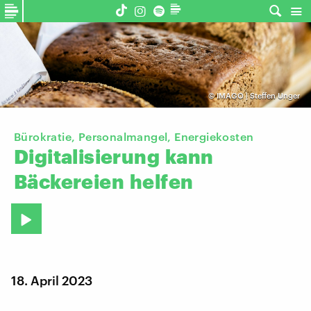
©
IMAGO | Steffen Unger
Bürokratie, Personalmangel, Energiekosten
Digitalisierung
kann
Bäckereien
helfen
18. April 2023