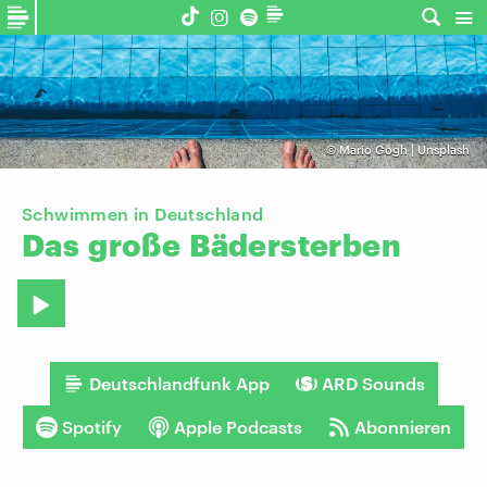
©
Mario Gogh | Unsplash
Schwimmen in Deutschland
Das
große
Bädersterben
Deutschlandfunk App
ARD Sounds
Spotify
Apple Podcasts
Abonnieren