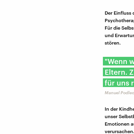
Der Einfluss
Psychotherap
Für die Selb
und Erwartun
stören.
"Wenn wi
Eltern. 
für uns 
Manuel Podlec
In der Kindhe
unser Selbst
Emotionen au
verursachen