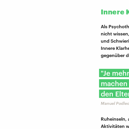
Innere 
Als Psychoth
nicht wissen
und Schwieri
Innere Klarh
gegenüber de
"Je mehr
machen w
den Elte
Manuel Podlec
Ruheinseln, 
Aktivitäten 