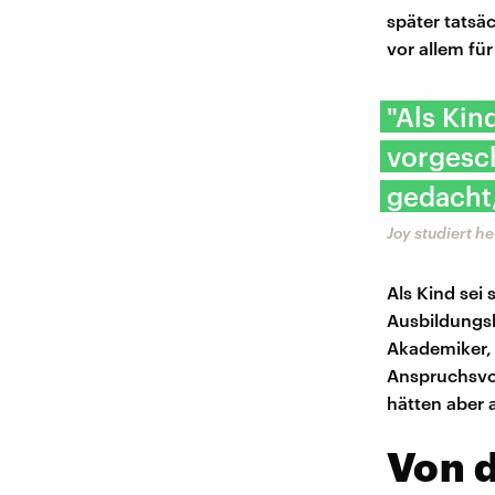
später tatsä
vor allem für 
"Als Kin
vorgesch
gedacht,
Joy studiert he
Als Kind sei
Ausbildungsb
Akademiker, 
Anspruchsvoll
hätten aber 
Von 