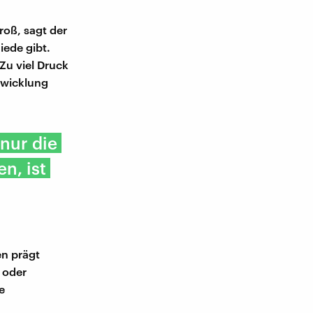
roß, sagt der
iede gibt.
Zu viel Druck
twicklung
 nur die
n, ist
en prägt
 oder
e