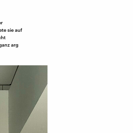
er
te sie auf
cht
ganz arg