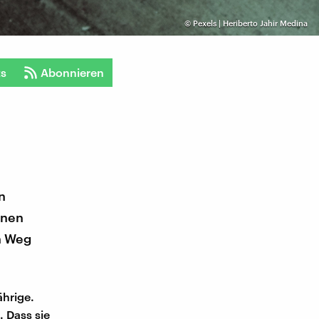
©
Pexels | Heriberto Jahir Medina
ts
Abonnieren
n
inen
n Weg
ährige.
 Dass sie