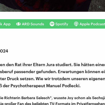
nk App
ARD Sounds
Spotify
Apple Podcas
2024
en den Rat ihrer Eltern Jura studiert. Sie hätten eine
sberuf passender gefunden. Erwartungen können e
nter Druck setzen. Wie wir trotzdem unseren eigene
ß der Psychotherapeut Manuel Podlecki.
ie Richterin Barbara Salesch", wusste Joy schon als Sechsj
ie großer Fan des beliebten TV-Formats im Privatfernsehen.