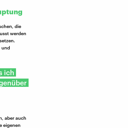
auptung
schen, die
lusst werden
setzen.
n und
s ich
gegenüber
n, aber auch
ie eigenen