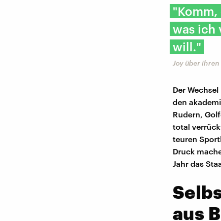
"Komm, d
was ich 
will."
Joy über ihre
Der Wechsel 
den akademis
Rudern, Golfe
total verrüc
teuren Sport
Druck mache 
Jahr das Sta
Selbs
aus 