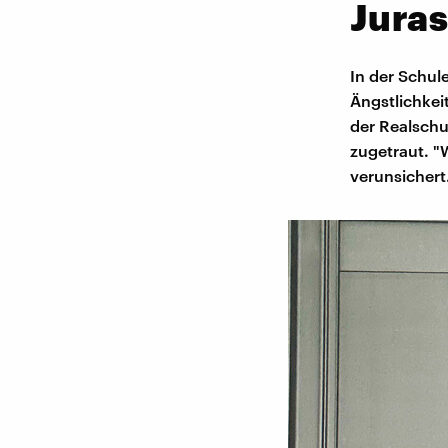
Jura
In der Schul
Ängstlichkei
der Realschu
zugetraut. "
verunsichert