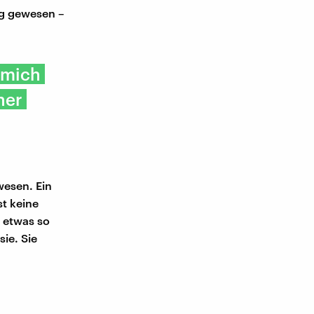
ng gewesen –
 mich
ner
wesen. Ein
st keine
 etwas so
sie. Sie