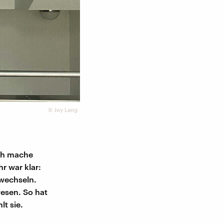
©
Joy Lang
ich mache
hr war klar:
wechseln.
esen. So hat
lt sie.