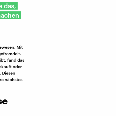
e das,
 machen
gewesen. Mit
gefremdelt.
ibt, fand das
gekauft oder
. Diesen
ehe nächstes
ce