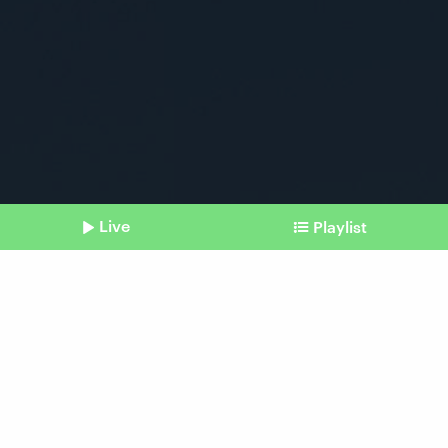
Live
Playlist
©
picture alliance / blickwinkel / F. Fox
Shownotes
Überlebenskünstler