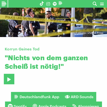
©
imago | ZUMA Press
Korryn Gaines Tod
"Nichts
von
dem
ganzen
Scheiß
ist
nötig!"
Deutschlandfunk App
ARD Sounds
Spotify
Apple Podcasts
Abonnieren