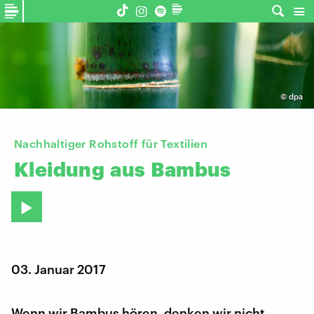
©
dpa
Nachhaltiger Rohstoff für Textilien
Kleidung
aus
Bambus
03. Januar 2017
Wenn wir Bambus hören, denken wir nicht